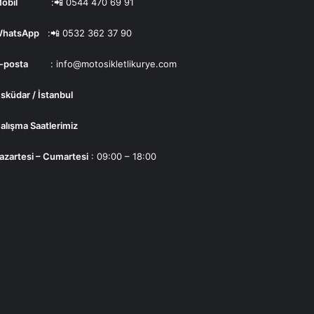
obil
:📲
0544 470 69 91
hatsApp
:📲
0532 362 37 90
-posta
:
info@motosikletlikurye.com
sküdar / İstanbul
alışma Saatlerimiz
azartesi – Cumartesi
: 09:00 – 18:00