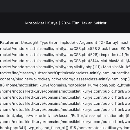
Motosikletli Kurye | 2024 Tüm Hakları Saklıdır
Fatal error
: Uncaught TypeError: implode(): Argument #2 ($array) must 
rocket/vendor/matthiasmullie/minify/src/CSS.php:528 Stack trace: #0 
rocket/vendor/matthiasmullie/minify/src/CSS.php(528): implode() #1 /
rocket/vendor/matthiasmullie/minify/src/CSS.php(314): MatthiasMullie
rocket/vendor/matthiasmullie/minify/src/Minify.php(111): MatthiasMull
rocket/inc/classes/subscriber/Optimization/class-minify-html-subscribe
content/plugins/wp-rocket/inc/vendors/classes/class-minify-html.php(2
#6 /home/motosikletlikurye/domains/motosikletlikurye.com/public_html
/home/motosikletlikurye/domains/motosikletlikurye.com/public_html/wp
/home/motosikletlikurye/domains/motosikletlikurye.com/public_html/wp-
/home/motosikletlikurye/domains/motosikletlikurye.com/public_html/w
/home/motosikletlikurye/domains/motosikletlikurye.com/public_html/wp
content/plugins/wp-rocket/inc/classes/Buffer/class-optimization.php(94
/home/motosikletlikurye/domains/motosikletlikurye.com/public_html/wp
hook.php(341): wp_ob_end_flush_all() #15 /home/motosikletlikurye/dom