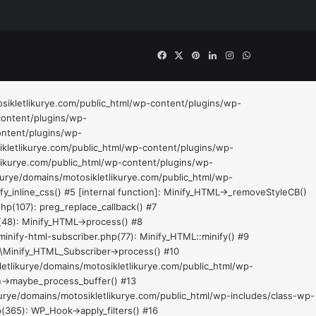
Facebook
X
Pinterest
LinkedIn
Instagram
WhatsApp
tosikletlikurye.com/public_html/wp-content/plugins/wp-
content/plugins/wp-
ontent/plugins/wp-
ikletlikurye.com/public_html/wp-content/plugins/wp-
tlikurye.com/public_html/wp-content/plugins/wp-
ikurye/domains/motosikletlikurye.com/public_html/wp-
_inline_css() #5 [internal function]: Minify_HTML->_removeStyleCB()
hp(107): preg_replace_callback() #7
(48): Minify_HTML->process() #8
inify-html-subscriber.php(77): Minify_HTML::minify() #9
n\Minify_HTML_Subscriber->process() #10
letlikurye/domains/motosikletlikurye.com/public_html/wp-
ion->maybe_process_buffer() #13
kurye/domains/motosikletlikurye.com/public_html/wp-includes/class-wp-
(365): WP_Hook->apply_filters() #16