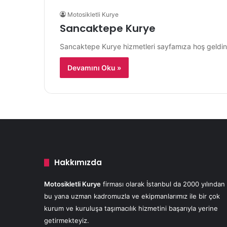
Motosikletli Kurye
Sancaktepe Kurye
Sancaktepe Kurye hizmetleri sayfamıza hoş geldin
Devamını Oku »
Hakkımızda
Motosikletli Kurye
firması olarak İstanbul da 2000 yılından
bu yana uzman kadromuzla ve ekipmanlarımız ile bir çok
kurum ve kuruluşa taşımacılık hizmetini başarıyla yerine
getirmekteyiz.