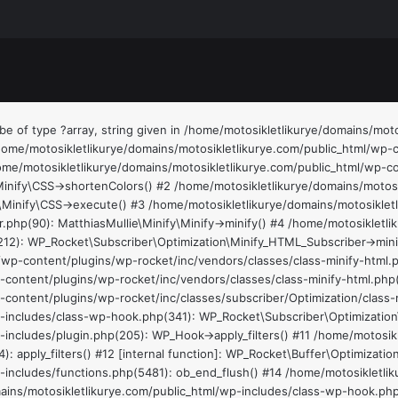
be of type ?array, string given in /home/motosikletlikurye/domains/mo
/home/motosikletlikurye/domains/motosikletlikurye.com/public_html/wp-
home/motosikletlikurye/domains/motosikletlikurye.com/public_html/wp-c
\Minify\CSS->shortenColors() #2 /home/motosikletlikurye/domains/motos
ie\Minify\CSS->execute() #3 /home/motosikletlikurye/domains/motosikle
r.php(90): MatthiasMullie\Minify\Minify->minify() #4 /home/motosikletl
12): WP_Rocket\Subscriber\Optimization\Minify_HTML_Subscriber->minify
/wp-content/plugins/wp-rocket/inc/vendors/classes/class-minify-html.p
-content/plugins/wp-rocket/inc/vendors/classes/class-minify-html.php
content/plugins/wp-rocket/inc/classes/subscriber/Optimization/class-m
p-includes/class-wp-hook.php(341): WP_Rocket\Subscriber\Optimizatio
-includes/plugin.php(205): WP_Hook->apply_filters() #11 /home/motosik
): apply_filters() #12 [internal function]: WP_Rocket\Buffer\Optimizat
-includes/functions.php(5481): ob_end_flush() #14 /home/motosikletli
ains/motosikletlikurye.com/public_html/wp-includes/class-wp-hook.php