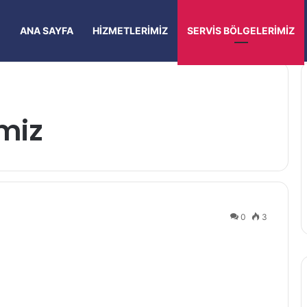
ANA SAYFA
HIZMETLERIMIZ
SERVIS BÖLGELERIMIZ
imiz
0
3