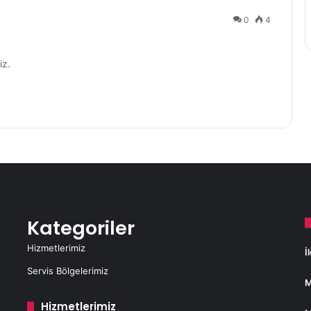
0
4
iz.
Kategoriler
Hizmetlerimiz
İ
Servis Bölgelerimiz
M
Hizmetlerimiz