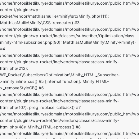
/home/motosikletlikurye/domains/motosikletlikurye.com/public_html/wp
content/plugins/wp-
rocket/vendor/matthiasmullie/minify/src/Minify.php(111):
MatthiasMullie\Minify\CSS->execute() #3
/home/motosikletlikurye/domains/motosikletlikurye.com/public_html/wp
content/plugins/wp-rocket/inc/classes/subscriber/Optimization/class-
minify-html-subscriber.php(90): MatthiasMullie\Minify\Minify->minify()
#4
/home/motosikletlikurye/domains/motosikletlikurye.com/public_html/wp
content/plugins/wp-rocket/inc/vendors/classes/class-minify-
html.php(212):
WP_Rocket\Subscriber\Optimization\Minify_HTML_Subscriber-
>minify_inline_css() #5 [internal function]: Minify_HTML-
>_removeStyleCB() #6
/home/motosikletlikurye/domains/motosikletlikurye.com/public_html/wp
content/plugins/wp-rocket/inc/vendors/classes/class-minify-
html.php(107): preg_replace_callback() #7
/home/motosikletlikurye/domains/motosikletlikurye.com/public_html/wp
content/plugins/wp-rocket/inc/vendors/classes/class-minify-
html.php(48): Minify_HTML->process() #8
/home/motosikletlikurye/domains/motosikletlikurye.com/public_html/wp