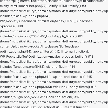
content/plugins/wp-rocket/inc/classes/subscriber/Optimization/class-
minify-html-subscriber.php(77): Minify_HTML::minify() #9
/home/motosikletlikurye/domains/motosikletlikurye.com/public_html/wp
includes/class-wp-hook.php(341):
WP_Rocket\Subscriber\Optimization\Minify_HTML_Subscriber-
>process() #10
/home/motosikletlikurye/domains/motosikletlikurye.com/public_html/wp
includes/plugin.php(205): WP_Hook->apply_filters() #11
/home/motosikletlikurye/domains/motosikletlikurye.com/public_html/wp
content/plugins/wp-rocket/inc/classes/Buffer/class-
optimization.php(94): apply_filters() #12 [internal function]:
WP_Rocket\Buffer\Optimization->maybe_process_buffer() #13
/home/motosikletlikurye/domains/motosikletlikurye.com/public_html/wp
includes/functions.php(5481): ob_end_flush() #14
/home/motosikletlikurye/domains/motosikletlikurye.com/public_html/wp
includes/class-wp-hook.php(341): wp_ob_end_flush_all() #15
/home/motosikletlikurye/domains/motosikletlikurye.com/public_html/wp
includes/class-wp-hook.php(365): WP_Hook->apply_filters() #16
/home/motosikletlikurye/domains/motosikletlikurye.com/public_html/wp
includes/plugin.php(522): WP_Hook->do_action() #17
/home/motosikletlikurye/domains/motosikletlikurye.com/public_html/wp
includes/load.php(1308): do_action() #18 [internal function]: