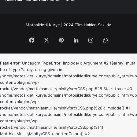
Motosikletli Kurye | 2024 Tüm Hakları Saklıdır
Facebook
X
Pinterest
LinkedIn
Instagram
WhatsApp
Fatal error
: Uncaught TypeError: implode(): Argument #2 ($array) must
be of type ?array, string given in
/home/motosikletlikurye/domains/motosikletlikurye.com/public_html/wp
content/plugins/wp-
rocket/vendor/matthiasmullie/minify/src/CSS.php:528 Stack trace: #0
/home/motosikletlikurye/domains/motosikletlikurye.com/public_html/wp
content/plugins/wp-
rocket/vendor/matthiasmullie/minify/src/CSS.php(528): implode() #1
/home/motosikletlikurye/domains/motosikletlikurye.com/public_html/wp
content/plugins/wp-
rocket/vendor/matthiasmullie/minify/src/CSS.php(314):
MatthiasMullie\Minify\CSS->shortenColors() #2