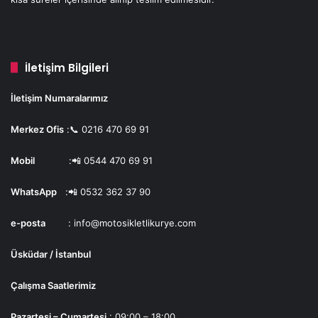
İletişim Bilgileri
İletişim Numaralarımız
Merkez Ofis
:📞
0216 470 69 91
Mobil
:📲
0544 470 69 91
WhatsApp
:📲
0532 362 37 90
e-posta
:
info@motosikletlikurye.com
Üsküdar / İstanbul
Çalışma Saatlerimiz
Pazartesi – Cumartesi
: 09:00 – 18:00