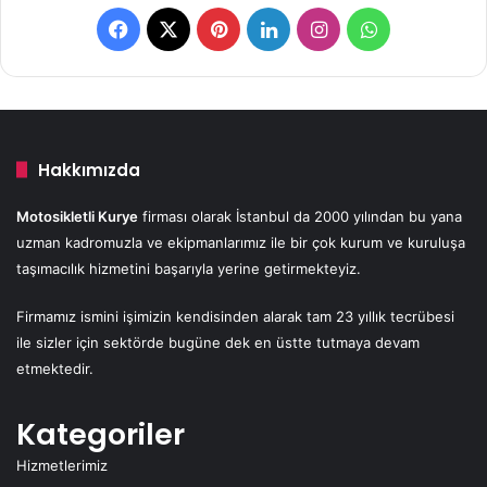
F
X
P
L
I
W
a
i
i
n
h
c
n
n
s
a
e
t
k
t
t
Hakkımızda
b
e
e
a
s
Motosikletli Kurye
firması olarak İstanbul da 2000 yılından bu yana
uzman kadromuzla ve ekipmanlarımız ile bir çok kurum ve kuruluşa
o
r
d
g
A
taşımacılık hizmetini başarıyla yerine getirmekteyiz.
o
e
I
r
p
Firmamız ismini işimizin kendisinden alarak tam 23 yıllık tecrübesi
k
s
n
a
p
ile sizler için sektörde bugüne dek en üstte tutmaya devam
etmektedir.
t
m
Kategoriler
Hizmetlerimiz